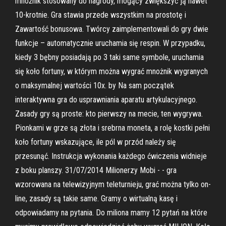
mnożnik stosowany do nagrody, mogący zwiększyć ją nawet
10-krotnie. Gra stawia przede wszystkim na prostotę i
Zawartość bonusowa. Twórcy zaimplementowali do gry dwie
funkcje – automatycznie uruchamia się respin. W przypadku,
kiedy 3 bębny posiadają po 3 taki same symbole, uruchamia
się koło fortuny, w którym można wygrać mnożnik wygranych
o maksymalnej wartości 10x. by Na sam początek
interaktywna gra do usprawniania aparatu artykulacyjnego.
Zasady gry są proste: kto pierwszy na mecie, ten wygrywa.
Pionkami w grze są złota i srebrna moneta, a rolę kostki pełni
koło fortuny wskazujące, ile pól w przód należy się
przesunąć. Instrukcja wykonania każdego ćwiczenia widnieje
z boku planszy. 31/07/2014 Milionerzy Mobi - - gra
wzorowana na telewizyjnym teleturnieju, grać można tylko on-
line, zasady są takie same. Gramy o wirtualną kasę i
odpowiadamy na pytania. Do miliona mamy 12 pytań na które