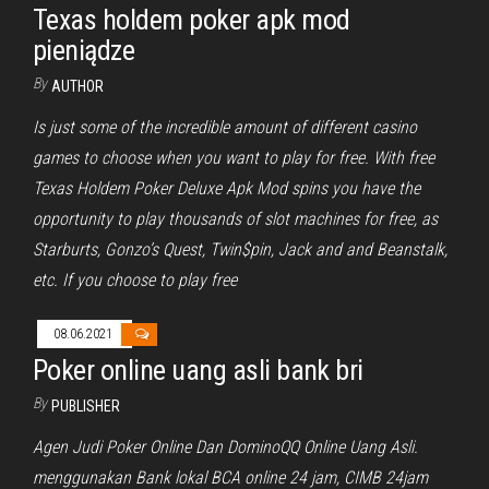
Texas holdem poker apk mod
pieniądze
By
AUTHOR
Is just some of the incredible amount of different casino
games to choose when you want to play for free. With free
Texas Holdem Poker Deluxe Apk Mod spins you have the
opportunity to play thousands of slot machines for free, as
Starburts, Gonzo’s Quest, Twin$pin, Jack and and Beanstalk,
etc. If you choose to play free
08.06.2021
Poker online uang asli bank bri
By
PUBLISHER
Agen Judi Poker Online Dan DominoQQ Online Uang Asli.
menggunakan Bank lokal BCA online 24 jam, CIMB 24jam