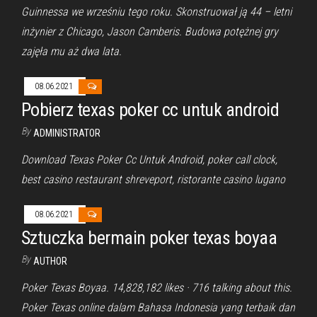
Guinnessa we wrześniu tego roku. Skonstruował ją 44 – letni
inżynier z Chicago, Jason Camberis. Budowa potężnej gry
zajęła mu aż dwa lata.
08.06.2021
Pobierz texas poker cc untuk android
By
ADMINISTRATOR
Download Texas Poker Cc Untuk Android, poker call clock,
best casino restaurant shreveport, ristorante casino lugano
08.06.2021
Sztuczka bermain poker texas boyaa
By
AUTHOR
Poker Texas Boyaa. 14,828,182 likes · 716 talking about this.
Poker Texas online dalam Bahasa Indonesia yang terbaik dan